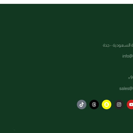
ة السعودية - جدة
info@
+9
sales@