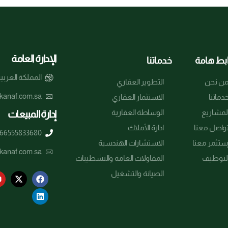
الإدارة العامة
بط هامة
خدماتنا
المملكة العربي
ن نحن
التطوير العقاري
kanaf.com.sa
دماتنا
الاستثمار العقاري
لمشاريع
الوساطة العقارية
إدارة المبيعات
واصل معنا
ادارة الأملاك
66555833680
ستثمر معنا
الاستشارات الهندسية
kanaf.com.sa
لتوظيف
المقاولات العامة والتشطيبات
الصيانة والتشغيل