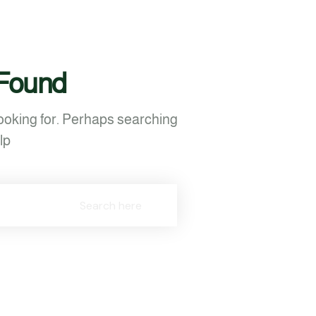
 Found
looking for. Perhaps searching
p.